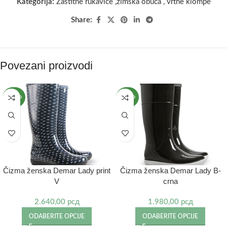
Kategorija:
Zaštitne rukavice ,zimska obuća , vrtne klompe
Share:
Povezani proizvodi
NOVO
NOVO
Čizma ženska Demar Lady print
Čizma ženska Demar Lady B-
V
crna
2.640,00
рсд
1.980,00
рсд
ODABERITE OPCIJE
ODABERITE OPCIJE