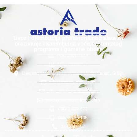
Uvoz i distribucija profesionalnog alata za
orezivanje i kalemljenja voća,baštenskog
programa i gumene obuće
PIB: 100111613
MB : 06339271
Despota Stefana Lazarevića 2 15000 Šabac, Srbija
info@astoria-trade.com
office@astoria-trade.com
prodaja@astoria-trade.com
060/ 1 622 622
065/ 85 95 105
015 350 567