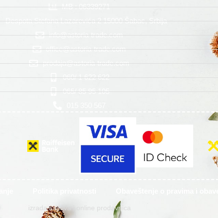
MB : 06339271
Despota Stefana Lazarevića 2 15000 Šabac, Srbija
info@astoria-trade.com
office@astoria-trade.com
prodaja@astoria-trade.com
060/ 1 622 622
065/ 85 95 105
015 350 567
anje
Politika privatnosti
Obaveštenje o pravima i oba
izrada sajtova i online prodavnica