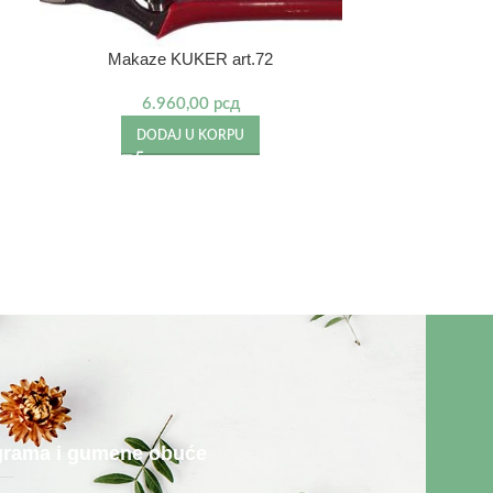
Makaze KUKER art.72
Makaz
6.960,00
рсд
4
DODAJ U KORPU
DO
rograma i gumene obuće