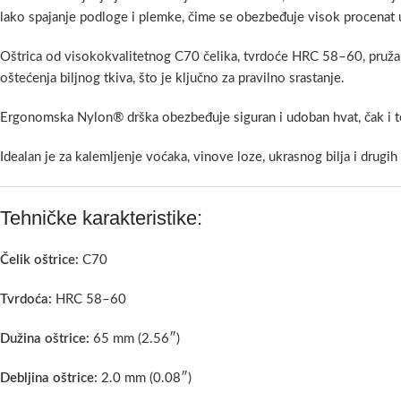
lako spajanje podloge i plemke, čime se obezbeđuje visok procenat u
Oštrica od visokokvalitetnog C70 čelika, tvrdoće HRC 58–60, pruža i
oštećenja biljnog tkiva, što je ključno za pravilno srastanje.
Ergonomska Nylon® drška obezbeđuje siguran i udoban hvat, čak i t
Idealan je za kalemljenje voćaka, vinove loze, ukrasnog bilja i drugih
Tehničke karakteristike:
Čelik oštrice:
C70
Tvrdoća:
HRC 58–60
Dužina oštrice:
65 mm (2.56″)
Debljina oštrice:
2.0 mm (0.08″)