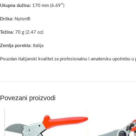
Ukupna dužina:
170 mm (6.69″)
Drška:
Nylon®
Težina:
70 g (2.47 oz)
Zemlja porekla:
Italija
Pouzdan italijanski kvalitet za profesionalnu i amatersku upotrebu u po
Povezani proizvodi