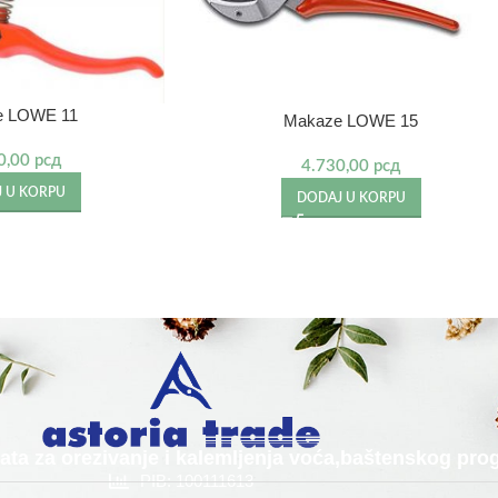
e LOWE 11
Makaze LOWE 15
0,00
рсд
4.730,00
рсд
 U KORPU
DODAJ U KORPU
alata za orezivanje i kalemljenja voća,baštenskog p
PIB: 100111613