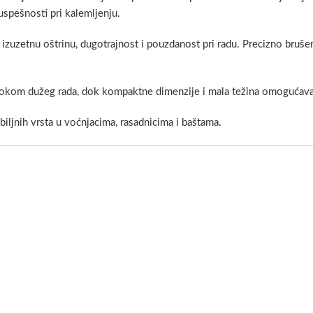
spešnosti pri kalemljenju.
zuzetnu oštrinu, dugotrajnost i pouzdanost pri radu. Precizno bruše
okom dužeg rada, dok kompaktne dimenzije i mala težina omogućavaju
 biljnih vrsta u voćnjacima, rasadnicima i baštama.