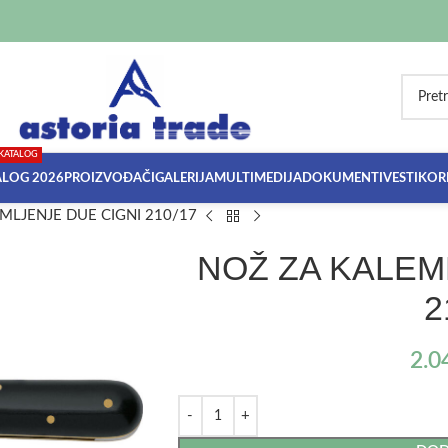
KATALOG
ALOG 2026
PROIZVOĐAČI
GALERIJA
MULTIMEDIJA
DOKUMENTI
VESTI
KORI
MLJENJE DUE CIGNI 210/17
NOŽ ZA KALEM
2
2.0