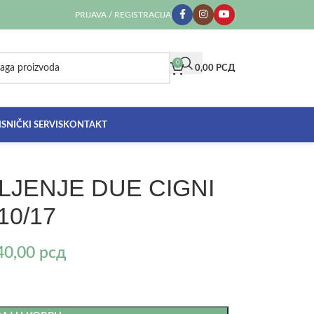
PRIJAVA / REGISTRACIJA
0
0,00
РСД
SNIČKI SERVIS
KONTAKT
LJENJE DUE CIGNI
10/17
40,00
рсд