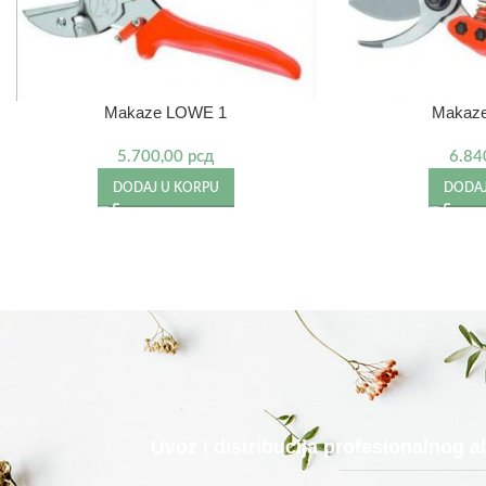
Makaze LOWE 1
Makaz
5.700,00
рсд
6.84
DODAJ U KORPU
DODAJ
Uvoz i distribucija profesionalnog 