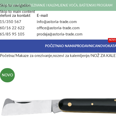
Skip to navigation
RODAJA ALATA ZA OREZIVANJE I KALEMLJENJE VOĆA, BAŠTENSKI PROGRAM
Skip to main content
elefoni za kontakt
E-mail
15/350 567
info@astoria-trade.com
60/16 22 622
office@astoria-trade.com
65/85 95 105
prodaja@astoria-trade.com
NOVI 
POČETNA
O NAMA
PRODAVNICA
NOVO
KAT
Početna
Makaze za orezivanje,nozevi za kalemljenje
NOŽ ZA KALE
NOVO