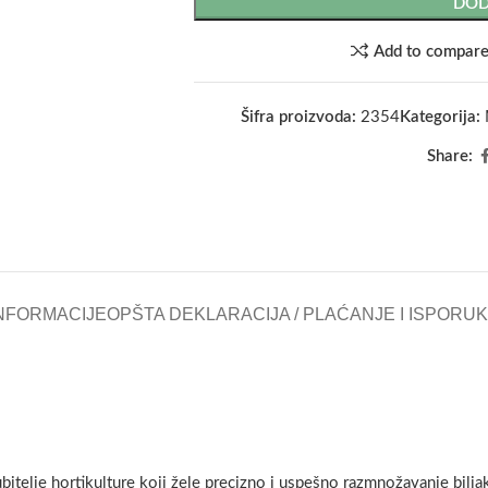
DOD
Add to compar
Šifra proizvoda:
2354
Kategorija:
Share:
NFORMACIJE
OPŠTA DEKLARACIJA / PLAĆANJE I ISPORU
jubitelje hortikulture koji žele precizno i uspešno razmnožavanje bilj