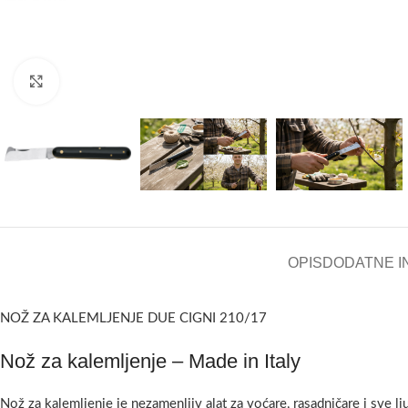
Kliknite za uvećanje
OPIS
DODATNE I
NOŽ ZA KALEMLJENJE DUE CIGNI 210/17
Nož za kalemljenje – Made in Italy
Nož za kalemljenje je nezamenljiv alat za voćare, rasadničare i sve l