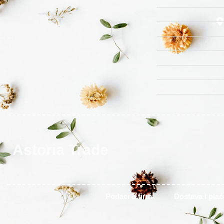
Astoria Trade
Podaci o firmi
Dostava i plać