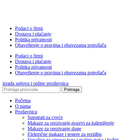
Podaci o firmi
Dostava i plaćanje
Politika privatnosti
Obaveštenje o pravima i obavezama potrošača
Podaci o firmi
Dostava i plaćanje
Politika privatnosti
Obaveštenje o pravima i obavezama potrošača
izrada sajtova i online prodavnica
Pretraga
Početna
O nama
Prodavnica
Supstrati za cveće
Makaze za orezivanje,nozevi za kalemljenje
Makaze za orezivanje duge
Električne makaze i testere za rezidbu
Vezačice za vinovu lozu i malinu trake i bužiri