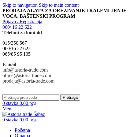
Skip to navigation
Skip to main content
PRODAJA ALATA ZA OREZIVANJE I KALEMLJENJE
VOĆA, BAŠTENSKI PROGRAM
Prijava / Registracija
060/ 16 22 622
Telefoni za kontakt
015/350 567
060/16 22 622
065/85 95 105
E-mail
info@astoria-trade.com
office@astoria-trade.com
prodaja@astoria-trade.com
Pretraga
0
stavka
0,00
рсд
Meni
0
stavka
0,00
рсд
Početna
O nama