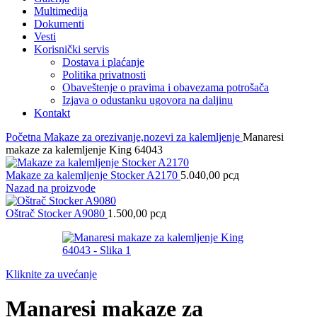
Multimedija
Dokumenti
Vesti
Korisnički servis
Dostava i plaćanje
Politika privatnosti
Obaveštenje o pravima i obavezama potrošača
Izjava o odustanku ugovora na daljinu
Kontakt
Početna
Makaze za orezivanje,nozevi za kalemljenje
Manaresi
makaze za kalemljenje King 64043
Makaze za kalemljenje Stocker A2170
5.040,00
рсд
Nazad na proizvode
Oštrač Stocker A9080
1.500,00
рсд
Kliknite za uvećanje
Manaresi makaze za