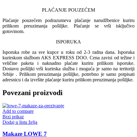
PLAĆANJE POUZEĆEM
Plaćanje pouzećem podrazumeva plaćanje narudžbenice kuriru
prilikom preuzimanja pošiljke. Plaćanje se vrši isključivo
gotovinom.
ISPORUKA
Isporuka robe za sve kupce u roku od 2-3 radna dana. Isporuka
kurirskom službom AKS EXPRESS DOO. Cena zavisi od težine i
veličine paketa i naknadno plaćate kuriru prilikom isporuke.
Dostavu pošiljki vrši kurirska služba i moguća je samo na teritoriji
Srbije . Prilikom preuzimanja pošiljke, potrebno je samo potpisati
adresnicu i da izvršite plaćanje kuriru prilikom preuzimanja pošiljke.
Povezani proizvodi
Add to compare
Brzi prikaz
Dodaj u listu želja
Makaze LOWE 7