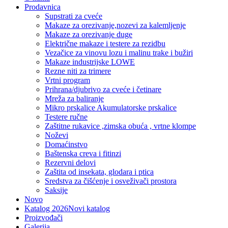
Prodavnica
Supstrati za cveće
Makaze za orezivanje,nozevi za kalemljenje
Makaze za orezivanje duge
Električne makaze i testere za rezidbu
Vezačice za vinovu lozu i malinu trake i bužiri
Makaze industrijske LOWE
Rezne niti za trimere
Vrtni program
Prihrana/djubrivo za cveće i četinare
Mreža za baliranje
Mikro prskalice Akumulatorske prskalice
Testere ručne
Zaštitne rukavice ,zimska obuća , vrtne klompe
Noževi
Domaćinstvo
Baštenska creva i fitinzi
Rezervni delovi
Zaštita od insekata, glodara i ptica
Sredstva za čišćenje i osveživači prostora
Saksije
Novo
Katalog 2026
Novi katalog
Proizvođači
Galerija