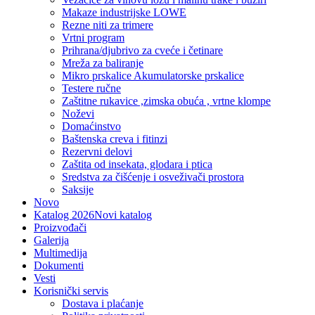
Makaze industrijske LOWE
Rezne niti za trimere
Vrtni program
Prihrana/djubrivo za cveće i četinare
Mreža za baliranje
Mikro prskalice Akumulatorske prskalice
Testere ručne
Zaštitne rukavice ,zimska obuća , vrtne klompe
Noževi
Domaćinstvo
Baštenska creva i fitinzi
Rezervni delovi
Zaštita od insekata, glodara i ptica
Sredstva za čišćenje i osveživači prostora
Saksije
Novo
Katalog 2026
Novi katalog
Proizvođači
Galerija
Multimedija
Dokumenti
Vesti
Korisnički servis
Dostava i plaćanje