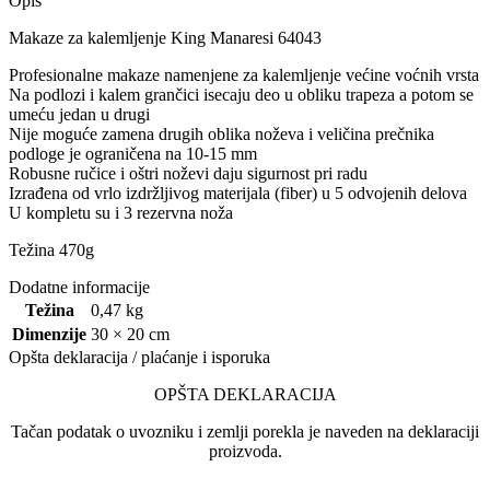
Opis
Makaze za kalemljenje King Manaresi 64043
Profesionalne makaze namenjene za kalemljenje većine voćnih vrsta
Na podlozi i kalem grančici isecaju deo u obliku trapeza a potom se
umeću jedan u drugi
Nije moguće zamena drugih oblika noževa i veličina prečnika
podloge je ograničena na 10-15 mm
Robusne ručice i oštri noževi daju sigurnost pri radu
Izrađena od vrlo izdržljivog materijala (fiber) u 5 odvojenih delova
U kompletu su i 3 rezervna noža
Težina 470g
Dodatne informacije
Težina
0,47 kg
Dimenzije
30 × 20 cm
Opšta deklaracija / plaćanje i isporuka
OPŠTA DEKLARACIJA
Tačan podatak o uvozniku i zemlji porekla je naveden na deklaraciji
proizvoda.