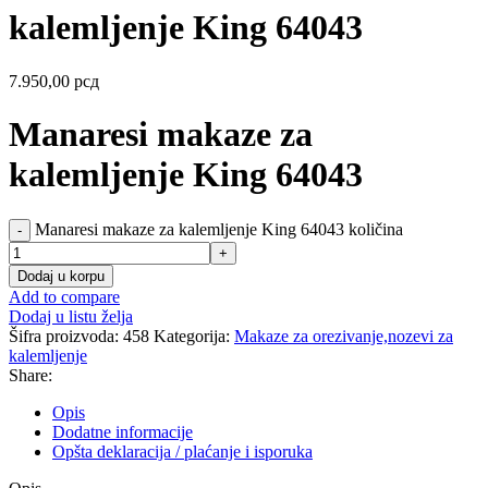
kalemljenje King 64043
7.950,00
рсд
Manaresi makaze za
kalemljenje King 64043
Manaresi makaze za kalemljenje King 64043 količina
Dodaj u korpu
Add to compare
Dodaj u listu želja
Šifra proizvoda:
458
Kategorija:
Makaze za orezivanje,nozevi za
kalemljenje
Share:
Opis
Dodatne informacije
Opšta deklaracija / plaćanje i isporuka