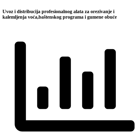
Uvoz i distribucija profesionalnog alata za orezivanje i
kalemljenja voća,baštenskog programa i gumene obuće