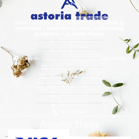
Uvoz i distribucija profesionalnog alata za
orezivanje i kalemljenja voća,baštenskog
programa i gumene obuće
PIB: 100111613
MB : 06339271
Despota Stefana Lazarevića 2 15000 Šabac, Srbija
info@astoria-trade.com
office@astoria-trade.com
prodaja@astoria-trade.com
060/ 1 622 622
065/ 85 95 105
015 350 567
Astoria Trade