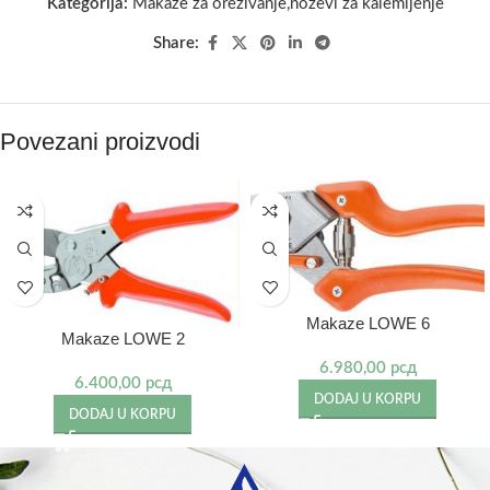
Kategorija:
Makaze za orezivanje,nozevi za kalemljenje
Share:
Povezani proizvodi
Makaze LOWE 6
Makaze LOWE 2
6.980,00
рсд
6.400,00
рсд
DODAJ U KORPU
DODAJ U KORPU