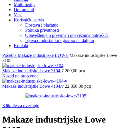
Multimedija
Dokumenti
Vesti
Korisnički servis
Dostava i plaćanje
Politika privatnosti
Obaveštenje o pravima i obavezama potrošača
Izjava o odustanku ugovora na daljinu
Kontakt
Početna
Makaze industrijske LOWE
Makaze industrijske Lowe
3105
Makaze industrijske Lowe 3104
7.200,00
рсд
Nazad na proizvode
Makaze industrijske Lowe 4104/v
22.850,00
рсд
Kliknite za uvećanje
Makaze industrijske Lowe