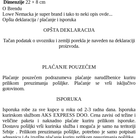
Dimenzije
22 × 8 cm
O Brendu
Lowe Nemacka je super brand i tako to neki opis ovde...
Opšta deklaracija / plaćanje i isporuka
OPŠTA DEKLARACIJA
Tačan podatak o uvozniku i zemlji porekla je naveden na deklaraciji
proizvoda.
PLAĆANJE POUZEĆEM
Plaćanje pouzećem podrazumeva plaćanje narudžbenice kuriru
prilikom preuzimanja pošiljke. Plaćanje se vrši isključivo
gotovinom.
ISPORUKA
Isporuka robe za sve kupce u roku od 2-3 radna dana. Isporuka
kurirskom službom AKS EXPRESS DOO. Cena zavisi od težine i
veličine paketa i naknadno plaćate kuriru prilikom isporuke.
Dostavu pošiljki vrši kurirska služba i moguća je samo na teritoriji
Srbije . Prilikom preuzimanja pošiljke, potrebno je samo potpisati
adresnicu i da izvršite plaćanje kuriru prilikom preuzimanja pošiljke.