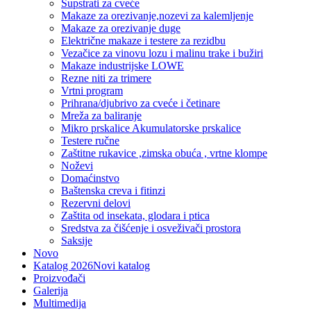
Supstrati za cveće
Makaze za orezivanje,nozevi za kalemljenje
Makaze za orezivanje duge
Električne makaze i testere za rezidbu
Vezačice za vinovu lozu i malinu trake i bužiri
Makaze industrijske LOWE
Rezne niti za trimere
Vrtni program
Prihrana/djubrivo za cveće i četinare
Mreža za baliranje
Mikro prskalice Akumulatorske prskalice
Testere ručne
Zaštitne rukavice ,zimska obuća , vrtne klompe
Noževi
Domaćinstvo
Baštenska creva i fitinzi
Rezervni delovi
Zaštita od insekata, glodara i ptica
Sredstva za čišćenje i osveživači prostora
Saksije
Novo
Katalog 2026
Novi katalog
Proizvođači
Galerija
Multimedija