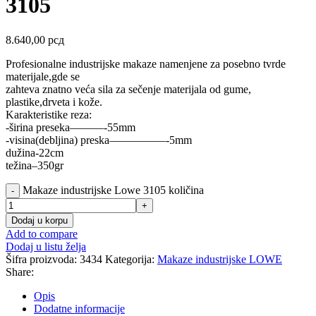
3105
8.640,00
рсд
Profesionalne industrijske makaze namenjene za posebno tvrde
materijale,gde se
zahteva znatno veća sila za sečenje materijala od gume,
plastike,drveta i kože.
Karakteristike reza:
-širina preseka———-55mm
-visina(debljina) preska—————-5mm
dužina-22cm
težina–350gr
Makaze industrijske Lowe 3105 količina
Dodaj u korpu
Add to compare
Dodaj u listu želja
Šifra proizvoda:
3434
Kategorija:
Makaze industrijske LOWE
Share:
Opis
Dodatne informacije