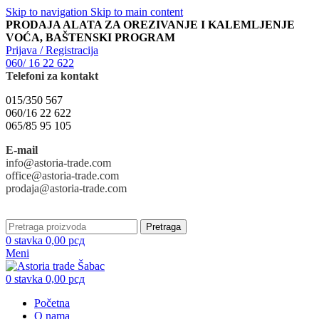
Skip to navigation
Skip to main content
PRODAJA ALATA ZA OREZIVANJE I KALEMLJENJE
VOĆA, BAŠTENSKI PROGRAM
Prijava / Registracija
060/ 16 22 622
Telefoni za kontakt
015/350 567
060/16 22 622
065/85 95 105
E-mail
info@astoria-trade.com
office@astoria-trade.com
prodaja@astoria-trade.com
Pretraga
0
stavka
0,00
рсд
Meni
0
stavka
0,00
рсд
Početna
O nama