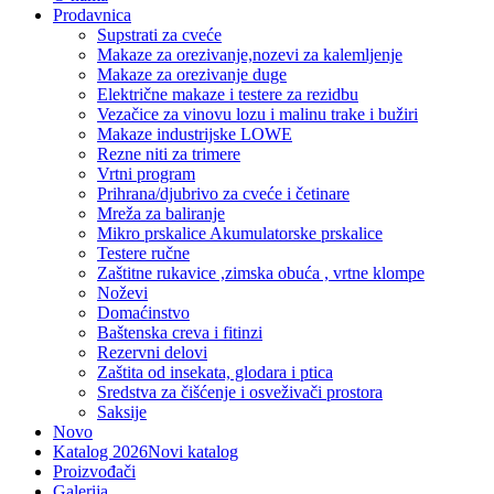
Prodavnica
Supstrati za cveće
Makaze za orezivanje,nozevi za kalemljenje
Makaze za orezivanje duge
Električne makaze i testere za rezidbu
Vezačice za vinovu lozu i malinu trake i bužiri
Makaze industrijske LOWE
Rezne niti za trimere
Vrtni program
Prihrana/djubrivo za cveće i četinare
Mreža za baliranje
Mikro prskalice Akumulatorske prskalice
Testere ručne
Zaštitne rukavice ,zimska obuća , vrtne klompe
Noževi
Domaćinstvo
Baštenska creva i fitinzi
Rezervni delovi
Zaštita od insekata, glodara i ptica
Sredstva za čišćenje i osveživači prostora
Saksije
Novo
Katalog 2026
Novi katalog
Proizvođači
Galerija