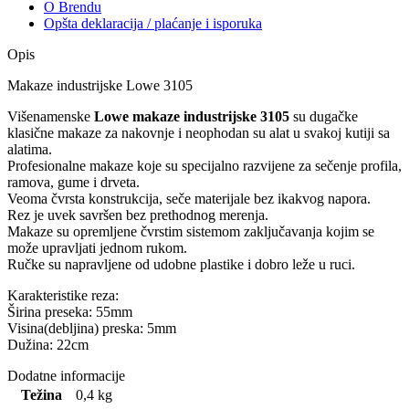
O Brendu
Opšta deklaracija / plaćanje i isporuka
Opis
Makaze industrijske Lowe 3105
Višenamenske
Lowe makaze industrijske 3105
su dugačke
klasične makaze za nakovnje i neophodan su alat u svakoj kutiji sa
alatima.
Profesionalne makaze koje su specijalno razvijene za sečenje profila,
ramova, gume i drveta.
Veoma čvrsta konstrukcija, seče materijale bez ikakvog napora.
Rez je uvek savršen bez prethodnog merenja.
Makaze su opremljene čvrstim sistemom zaključavanja kojim se
može upravljati jednom rukom.
Ručke su napravljene od udobne plastike i dobro leže u ruci.
Karakteristike reza:
Širina preseka: 55mm
Visina(debljina) preska: 5mm
Dužina: 22cm
Dodatne informacije
Težina
0,4 kg