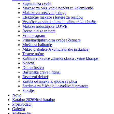
Supstrati za cveće
Makaze za orezivanje,nozevi za kalemljenje
Makaze za orezivanje duge
Električne makaze i testere za rezidbu
Vezačice za vinovu lozu i malinu trake i bužiri
Makaze industrijske LOWE
Rezne niti za trimere
Vrtni program
Prihrana/djubrivo za cveće i četinare
Mreža za baliranje
Mikro prskalice Akumulatorske prskalice
Testere ručne
Zaštitne rukavice ,zimska obuća , vrtne klompe
Noževi
Domaćinstvo
Baštenska creva i fitinzi
Rezervni delovi
Zaštita od insekata, glodara i ptica
Sredstva za čišćenje i osveživači prostora
Saksije
Novo
Katalog 2026
Novi katalog
Proizvođači
Galerija
Multimedija