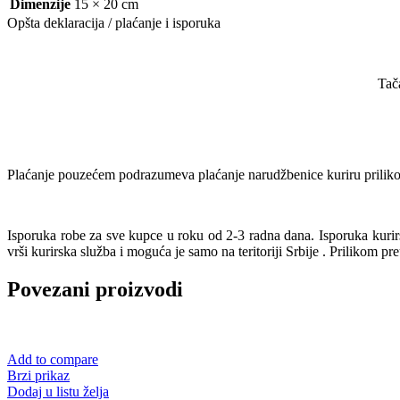
Dimenzije
15 × 20 cm
Opšta deklaracija / plaćanje i isporuka
Tač
Plaćanje pouzećem podrazumeva plaćanje narudžbenice kuriru prilikom
Isporuka robe za sve kupce u roku od 2-3 radna dana. Isporuka kur
vrši kurirska služba i moguća je samo na teritoriji Srbije . Prilikom pr
Povezani proizvodi
Add to compare
Brzi prikaz
Dodaj u listu želja