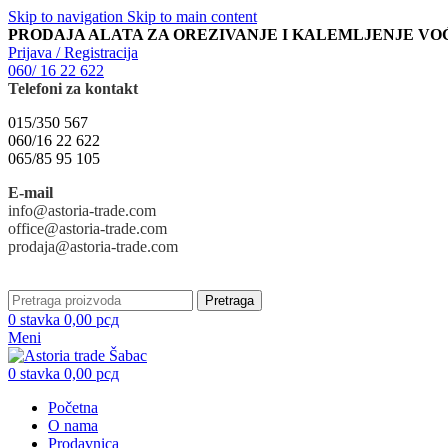
Skip to navigation
Skip to main content
PRODAJA ALATA ZA OREZIVANJE I KALEMLJENJE VO
Prijava / Registracija
060/ 16 22 622
Telefoni za kontakt
015/350 567
060/16 22 622
065/85 95 105
E-mail
info@astoria-trade.com
office@astoria-trade.com
prodaja@astoria-trade.com
Pretraga
0
stavka
0,00
рсд
Meni
0
stavka
0,00
рсд
Početna
O nama
Prodavnica