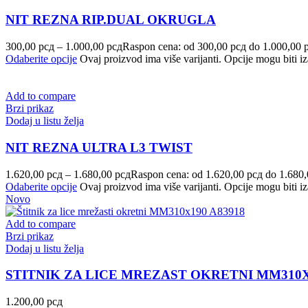
NIT REZNA RIP.DUAL OKRUGLA
300,00
рсд
–
1.000,00
рсд
Raspon cena: od 300,00 рсд do 1.000,00 
Odaberite opcije
Ovaj proizvod ima više varijanti. Opcije mogu biti iz
Add to compare
Brzi prikaz
Dodaj u listu želja
NIT REZNA ULTRA L3 TWIST
1.620,00
рсд
–
1.680,00
рсд
Raspon cena: od 1.620,00 рсд do 1.680
Odaberite opcije
Ovaj proizvod ima više varijanti. Opcije mogu biti iz
Novo
Add to compare
Brzi prikaz
Dodaj u listu želja
STITNIK ZA LICE MREZAST OKRETNI MM310X
1.200,00
рсд