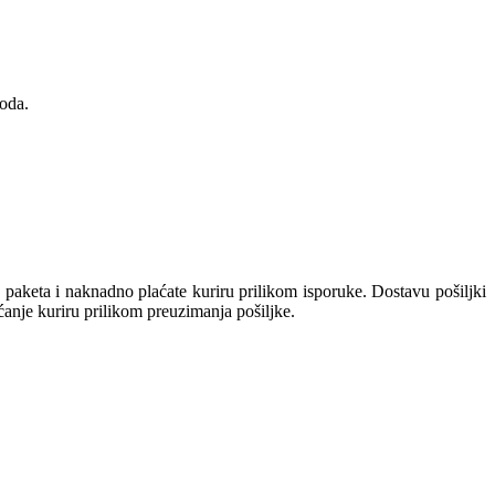
oda.
keta i naknadno plaćate kuriru prilikom isporuke. Dostavu pošiljki
aćanje kuriru prilikom preuzimanja pošiljke.