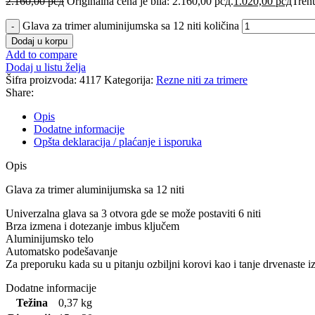
2.160,00
рсд
Originalna cena je bila: 2.160,00 рсд.
1.020,00
рсд
Trenu
Glava za trimer aluminijumska sa 12 niti količina
Dodaj u korpu
Add to compare
Dodaj u listu želja
Šifra proizvoda:
4117
Kategorija:
Rezne niti za trimere
Share:
Opis
Dodatne informacije
Opšta deklaracija / plaćanje i isporuka
Opis
Glava za trimer aluminijumska sa 12 niti
Univerzalna glava sa 3 otvora gde se može postaviti 6 niti
Brza izmena i dotezanje imbus ključem
Aluminijumsko telo
Automatsko podešavanje
Za preporuku kada su u pitanju ozbiljni korovi kao i tanje drvenaste i
Dodatne informacije
Težina
0,37 kg