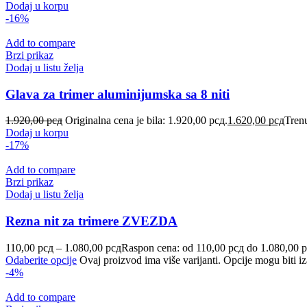
Dodaj u korpu
-16%
Add to compare
Brzi prikaz
Dodaj u listu želja
Glava za trimer aluminijumska sa 8 niti
1.920,00
рсд
Originalna cena je bila: 1.920,00 рсд.
1.620,00
рсд
Trenu
Dodaj u korpu
-17%
Add to compare
Brzi prikaz
Dodaj u listu želja
Rezna nit za trimere ZVEZDA
110,00
рсд
–
1.080,00
рсд
Raspon cena: od 110,00 рсд do 1.080,00 
Odaberite opcije
Ovaj proizvod ima više varijanti. Opcije mogu biti iz
-4%
Add to compare