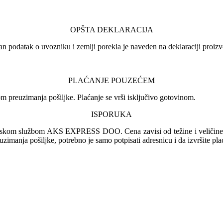
OPŠTA DEKLARACIJA
an podatak o uvozniku i zemlji porekla je naveden na deklaraciji proizv
PLAĆANJE POUZEĆEM
 preuzimanja pošiljke. Plaćanje se vrši isključivo gotovinom.
ISPORUKA
irskom službom AKS EXPRESS DOO. Cena zavisi od težine i veličine pa
euzimanja pošiljke, potrebno je samo potpisati adresnicu i da izvršite pl