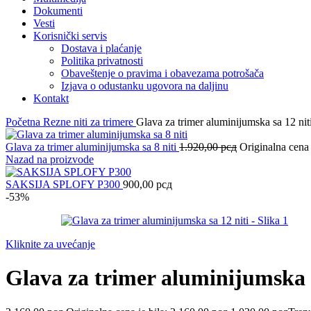
Dokumenti
Vesti
Korisnički servis
Dostava i plaćanje
Politika privatnosti
Obaveštenje o pravima i obavezama potrošača
Izjava o odustanku ugovora na daljinu
Kontakt
Početna
Rezne niti za trimere
Glava za trimer aluminijumska sa 12 nit
Glava za trimer aluminijumska sa 8 niti
1.920,00
рсд
Originalna cena 
Nazad na proizvode
SAKSIJA SPLOFY P300
900,00
рсд
-53%
Kliknite za uvećanje
Glava za trimer aluminijumska s