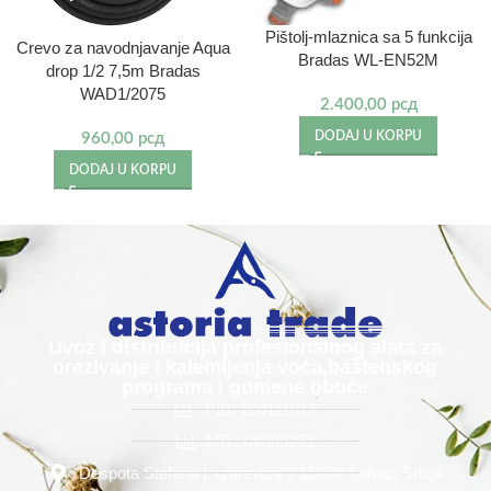
Pištolj-mlaznica sa 5 funkcija
Crevo za navodnjavanje Aqua
Bradas WL-EN52M
drop 1/2 7,5m Bradas
WAD1/2075
2.400,00
рсд
DODAJ U KORPU
960,00
рсд
DODAJ U KORPU
Uvoz i distribucija profesionalnog alata za
orezivanje i kalemljenja voća,baštenskog
programa i gumene obuće
PIB: 100111613
MB : 06339271
Despota Stefana Lazarevića 2 15000 Šabac, Srbija