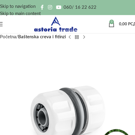
Skip to navigation
060/ 16 22 622
Skip to main content
0
0,00
РС
Početna
Baštenska creva i fitinzi