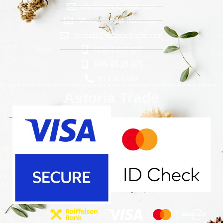
info@astoria-trade.com
office@astoria-trade.com
prodaja@astoria-trade.com
060/ 1 622 622
065/ 85 95 105
015 350 567
Astoria Trade