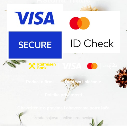
Podaci o firmi
Dostava i plaćanje
Politika privatnosti
Obaveštenje o pravima i obavezama potrošača
izrada sajtova i online prodavnica