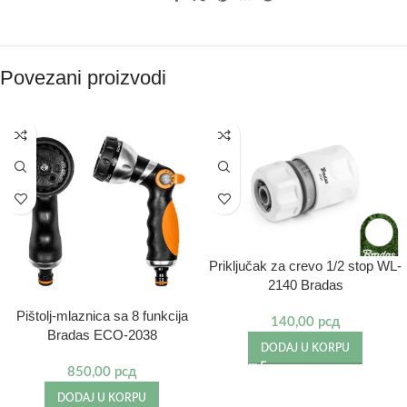
Povezani proizvodi
Priključak za crevo 1/2 stop WL-
2140 Bradas
Pištolj-mlaznica sa 8 funkcija
140,00
рсд
Bradas ECO-2038
DODAJ U KORPU
850,00
рсд
DODAJ U KORPU