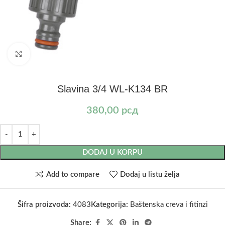
Kliknite za uvećanje
Slavina 3/4 WL-K134 BR
380,00
рсд
DODAJ U KORPU
Add to compare
Dodaj u listu želja
Šifra proizvoda:
4083
Kategorija:
Baštenska creva i fitinzi
Share: