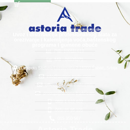
Uvoz i distribucija profesionalnog alata za
orezivanje i kalemljenja voća,baštenskog
programa i gumene obuće
PIB: 100111613
MB : 06339271
Despota Stefana Lazarevića 2 15000 Šabac, Srbija
info@astoria-trade.com
office@astoria-trade.com
prodaja@astoria-trade.com
060/ 1 622 622
065/ 85 95 105
015 350 567
Astoria Trade