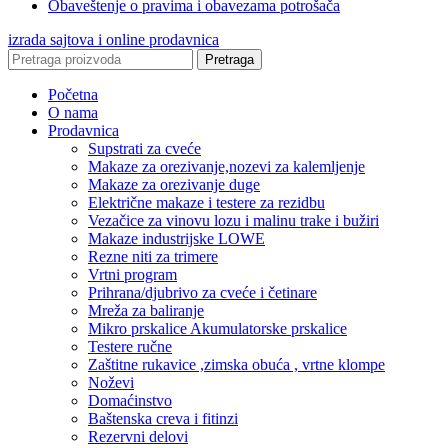
Obaveštenje o pravima i obavezama potrošača
izrada sajtova i online prodavnica
Pretraga
Početna
O nama
Prodavnica
Supstrati za cveće
Makaze za orezivanje,nozevi za kalemljenje
Makaze za orezivanje duge
Električne makaze i testere za rezidbu
Vezačice za vinovu lozu i malinu trake i bužiri
Makaze industrijske LOWE
Rezne niti za trimere
Vrtni program
Prihrana/djubrivo za cveće i četinare
Mreža za baliranje
Mikro prskalice Akumulatorske prskalice
Testere ručne
Zaštitne rukavice ,zimska obuća , vrtne klompe
Noževi
Domaćinstvo
Baštenska creva i fitinzi
Rezervni delovi