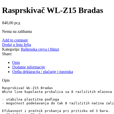
Rasprskivač WL-Z15 Bradas
840,00
рсд
Nema na zalihama
Add to compare
Dodaj u listu želja
Kategorija:
Baštenska creva i fitinzi
Share:
Opis
Dodatne informacije
Opšta deklaracija / plaćanje i isporuka
Opis
Rasprskivač WL-Z15 Bradas

White line kupolasta prskalica sa 8 različitih mlazova 
- stabilna plastična podloga 

- mogućnost podešavanja do čak 8 različitih načina zali
Efikasnost i prečnik prskanja pri pritisku od 3 bara.
