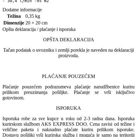
- 30,4 l/min -95 m2
Dodatne informacije
Težina
0,35 kg
Dimenzije
20 × 20 cm
Opšta deklaracija / plaćanje i isporuka
OPŠTA DEKLARACIJA
Tačan podatak o uvozniku i zemlji porekla je naveden na deklaraciji
proizvoda.
PLAĆANJE POUZEĆEM
Plaćanje pouzećem podrazumeva plaćanje narudžbenice kuriru
prilikom preuzimanja pošiljke. Plaćanje se vrši isključivo
gotovinom.
ISPORUKA
Isporuka robe za sve kupce u roku od 2-3 radna dana. Isporuka
kurirskom službom AKS EXPRESS DOO. Cena zavisi od težine i
veličine paketa i naknadno plaćate kuriru prilikom isporuke.
Dostavu pošiljki vrši kurirska služba i moguća je samo na teritoriji