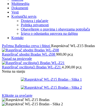
Multimedija
Dokumenti
Vesti
Korisnički servis
Dostava i plaćanje
Politika privatnosti
Obaveštenje o pravima i obavezama potrošača
Izjava o odustanku ugovora na daljinu
Kontakt
Početna
Baštenska creva i fitinzi
Rasprskivač WL-Z15 Bradas
Raspršivač ubodni Bradas WL-Z08
900,00
рсд
Nazad na proizvode
Raspršivač oscilirajući Bradas WL-Z21
4.200,00
рсд
Nema na stanju
Kliknite za uvećanje