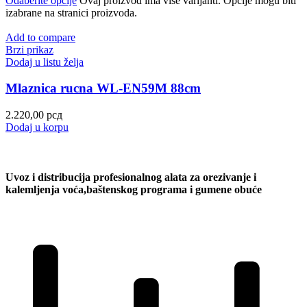
Odaberite opcije
Ovaj proizvod ima više varijanti. Opcije mogu biti
izabrane na stranici proizvoda.
Add to compare
Brzi prikaz
Dodaj u listu želja
Mlaznica rucna WL-EN59M 88cm
2.220,00
рсд
Dodaj u korpu
Uvoz i distribucija profesionalnog alata za orezivanje i
kalemljenja voća,baštenskog programa i gumene obuće