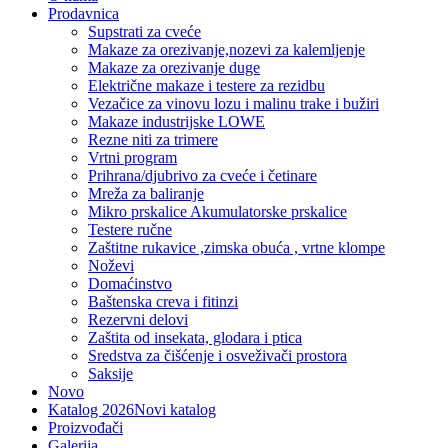
Prodavnica
Supstrati za cveće
Makaze za orezivanje,nozevi za kalemljenje
Makaze za orezivanje duge
Električne makaze i testere za rezidbu
Vezačice za vinovu lozu i malinu trake i bužiri
Makaze industrijske LOWE
Rezne niti za trimere
Vrtni program
Prihrana/djubrivo za cveće i četinare
Mreža za baliranje
Mikro prskalice Akumulatorske prskalice
Testere ručne
Zaštitne rukavice ,zimska obuća , vrtne klompe
Noževi
Domaćinstvo
Baštenska creva i fitinzi
Rezervni delovi
Zaštita od insekata, glodara i ptica
Sredstva za čišćenje i osveživači prostora
Saksije
Novo
Katalog 2026
Novi katalog
Proizvođači
Galerija