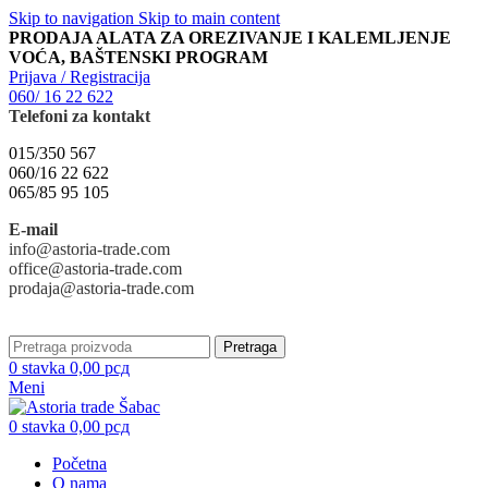
Skip to navigation
Skip to main content
PRODAJA ALATA ZA OREZIVANJE I KALEMLJENJE
VOĆA, BAŠTENSKI PROGRAM
Prijava / Registracija
060/ 16 22 622
Telefoni za kontakt
015/350 567
060/16 22 622
065/85 95 105
E-mail
info@astoria-trade.com
office@astoria-trade.com
prodaja@astoria-trade.com
Pretraga
0
stavka
0,00
рсд
Meni
0
stavka
0,00
рсд
Početna
O nama