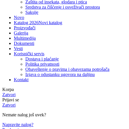
Zaštita od insekata, glodara i ptica
Sredstva za čišćenje i osveživači prostora
Saksije
Novo
Katalog 2026
Novi katalog
Proizvođači
Galerija
Multimedija
Dokumenti
Vesti
Korisnički servis
Dostava i plaćanje
Politika privatnosti
Obaveštenje o pravima i obavezama potrošača
Izjava o odustanku ugovora na daljinu
Kontakt
Korpa
Zatvori
Prijavi se
Zatvori
Nemate nalog još uvek?
Napravite nalog?