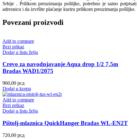
Srbije . Prilikom preuzimanja pošiljke, potrebno je samo potpisati
adresnicu i da izvršite plaćanje kuriru prilikom preuzimanja pošiljke.
Povezani proizvodi
Add to compare
Brzi prikaz
Dodaj u listu želja
Crevo za navodnjavanje Aqua drop 1/2 7,5m
Bradas WAD1/2075
960,00
рсд
Dodaj u korpu
Add to compare
Brzi prikaz
Dodaj u listu želja
Pištolj-mlaznica QuickHanger Bradas WL-EN2T
720,00
рсд