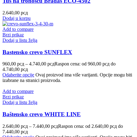
Tuš na tronošcu Bradas ECO-4502
2.640,00
рсд
Dodaj u korpu
Add to compare
Brzi prikaz
Dodaj u listu želja
Bastensko crevo SUNFLEX
960,00
рсд
–
4.740,00
рсд
Raspon cena: od 960,00 рсд do
4.740,00 рсд
Odaberite opcije
Ovaj proizvod ima više varijanti. Opcije mogu biti
izabrane na stranici proizvoda.
Add to compare
Brzi prikaz
Dodaj u listu želja
Baštensko crevo WHITE LINE
2.640,00
рсд
–
7.440,00
рсд
Raspon cena: od 2.640,00 рсд do
7.440,00 рсд