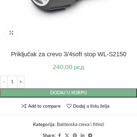
Kliknite za uvećanje
Priključak za crevo 3/4soft stop WL-S2150
240,00
рсд
DODAJ U KORPU
Add to compare
Dodaj u listu želja
Kategorija:
Baštenska creva i fitinzi
Share: