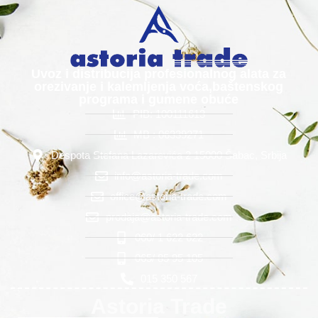
Uvoz i distribucija profesionalnog alata za
orezivanje i kalemljenja voća,baštenskog
programa i gumene obuće
PIB: 100111613
MB : 06339271
Despota Stefana Lazarevića 2 15000 Šabac, Srbija
info@astoria-trade.com
office@astoria-trade.com
prodaja@astoria-trade.com
060/ 1 622 622
065/ 85 95 105
015 350 567
Astoria Trade