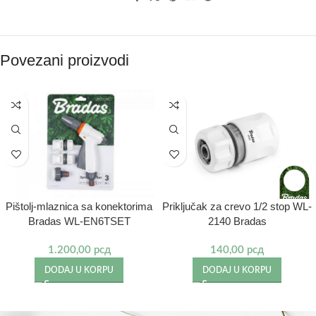
Povezani proizvodi
Priključak za crevo 1/2 stop WL-
Pištolj-mlaznica sa konektorima
2140 Bradas
Bradas WL-EN6TSET
140,00
рсд
1.200,00
рсд
DODAJ U KORPU
DODAJ U KORPU