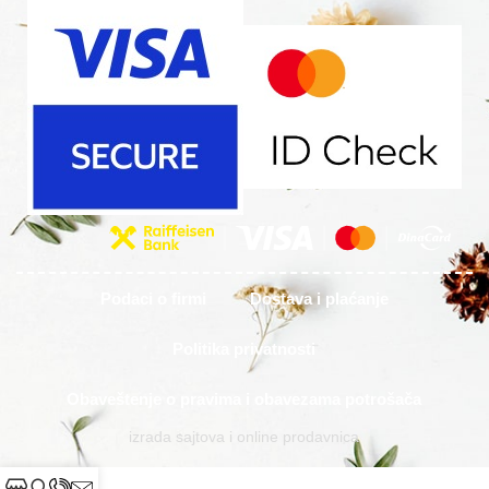
Podaci o firmi
Dostava i plaćanje
Politika privatnosti
Obaveštenje o pravima i obavezama potrošača
izrada sajtova i online prodavnica