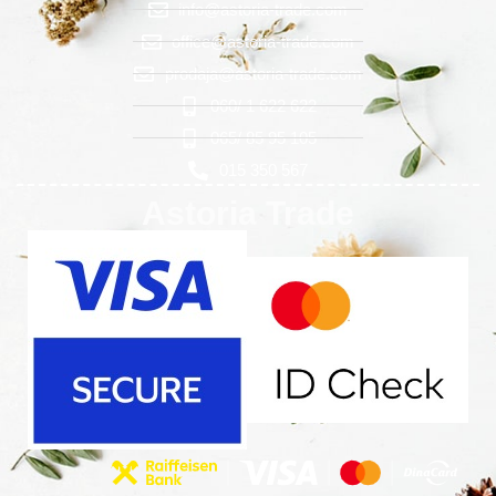
info@astoria-trade.com
office@astoria-trade.com
prodaja@astoria-trade.com
060/ 1 622 622
065/ 85 95 105
015 350 567
Astoria Trade