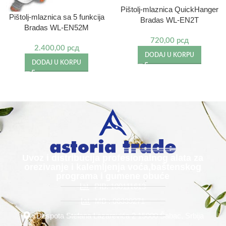
Pištolj-mlaznica QuickHanger
Pištolj-mlaznica sa 5 funkcija
Bradas WL-EN2T
Bradas WL-EN52M
720,00
рсд
2.400,00
рсд
DODAJ U KORPU
DODAJ U KORPU
Uvoz i distribucija profesionalnog alata za
orezivanje i kalemljenja voća,baštenskog
programa i gumene obuće
PIB: 100111613
MB : 06339271
Despota Stefana Lazarevića 2 15000 Šabac, Srbija