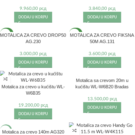
9.960,00
рсд
3.840,00
рсд
DODAJ U KORPU
DODAJ U KORPU
NOVO
NOVO
MOTALICA ZA CREVO DROP50
MOTALICA ZA CREVO FIKSNA
AG.230
50M AG.131
3.000,00
рсд
3.600,00
рсд
DODAJ U KORPU
DODAJ U KORPU
Motalica sa crevom 20m u
Motalica za crevo u kućištu WL-
kućištu WL-W6B20 Bradas
W6B35
13.500,00
рсд
19.200,00
рсд
DODAJ U KORPU
DODAJ U KORPU
-23%
Motalica za crevo 140m AG320