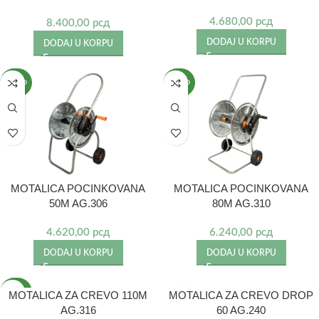
4.680,00
рсд
8.400,00
рсд
DODAJ U KORPU
DODAJ U KORPU
NOVO
NOVO
MOTALICA POCINKOVANA
MOTALICA POCINKOVANA
50M AG.306
80M AG.310
4.620,00
рсд
6.240,00
рсд
DODAJ U KORPU
DODAJ U KORPU
NOVO
MOTALICA ZA CREVO 110M
MOTALICA ZA CREVO DROP
AG.316
60 AG.240