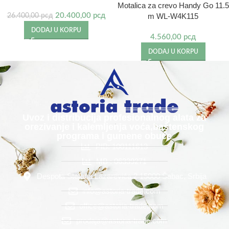
Motalica za crevo Handy Go 11.5
20.400,00
рсд
m WL-W4K115
26.400,00
рсд
DODAJ U KORPU
4.560,00
рсд
DODAJ U KORPU
Uvoz i distribucija profesionalnog alata za
orezivanje i kalemljenja voća,baštenskog
programa i gumene obuće
PIB: 100111613
MB : 06339271
Despota Stefana Lazarevića 2 15000 Šabac, Srbija
info@astoria-trade.com
office@astoria-trade.com
prodaja@astoria-trade.com