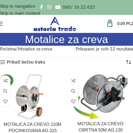
Skip to navigation
060/ 16 22 622
Skip to main content
0
0,00
РС
Motalice za creva
Početna
Motalice za creva
Prikazano je svih 12 rezultata
Prikaži bočnu traku
NOVO
MOTALICA ZA CREVO
MOTALICA ZA CREVO 110M
OBRTNA 50M AG.130
POCINKOVANA AG.315